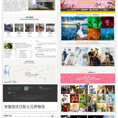
安徽安庆日新土元养殖场