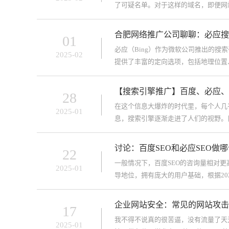
了可疑名单。对于这样的域名，即便网
站服务器极度不稳定导致百度不收录我
合肥网络推广公司聊聊：必应搜
01
必应（Bing）作为微软公司推出的
2025-02
提供了丰富的定向选项，包括地理位置
的曝光率、点击率和转化
【搜索引擎推广】百度、必应、
28
在这个信息大爆炸的时代里，每个人几
2025-01
息，搜索引擎逐渐走进了人们的视野。
从不同角度对
讨论：百度SEO和必应SEO做
22
一般情况下，百度SEO的咨询量相对
2025-01
导地位，拥有庞大的用户基础，根据20
在的曝光
企业网站安全：常见的网站攻击
17
我不得不说真的很苦逼，没有流量了天
2025-01