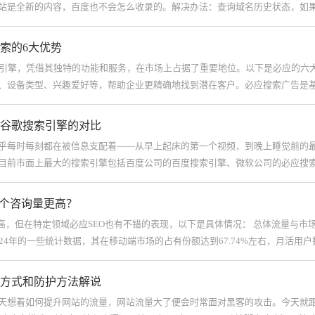
站是全新的内容，百度也不会怎么收录的。解决办法：查询域名历史状态，如
们
索的6大优势
搜索引擎，凭借其独特的功能和服务，在市场上占据了重要地位。以下是必应的六
、设备类型、兴趣爱好等，帮助企业更精确地找到潜在客户。必应搜索广告是
谷歌搜索引擎的对比
乎每时每刻都在被信息支配着——从早上起床的第一个视频，到晚上睡觉前的
目前市面上最大的搜索引擎包括百度公司的百度搜索引擎、微软公司的必应搜
哪个咨询量更高？
更高，但在特定领域必应SEO也有不错的表现，以下是具体情况： 总体流量与
24年的一些统计数据，其在移动端市场的占有份额达到67.74%左右，月活用户
方式和防护方法解说
天想着如何提升网站的流量，网站流量大了便会时常面对黑客的攻击。今天就