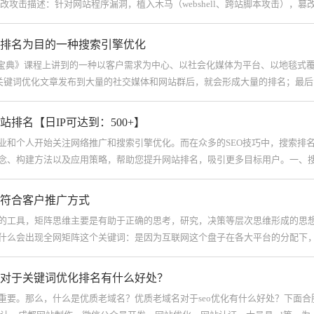
改攻击描述：针对网站程序漏洞，植入木马（webshell、跨站脚本攻击），
排名为目的一种搜索引擎优化
战宝典》课程上讲到的一种以客户需求为中心、以社会化媒体为平台、以地毯式
量的关键词优化文章发布到大量的社交媒体和网站群后，就会形成大量的排名；最
排名【日IP可达到：500+】
业和个人开始关注网络推广和搜索引擎优化。而在众多的SEO技巧中，搜索排
念、构建方法以及应用策略，帮助您提升网站排名，吸引更多目标用户。一、
符合客户推广方式
的工具，矩阵思维主要是有助于正确的思考，研究，决策等层次思维形成的思
什么会出现全网矩阵这个关键词：是因为互联网这个盘子在各大平台的分配下
或
对于关键词优化排名有什么好处？
重要。那么，什么是优质老域名？优质老域名对于seo优化有什么好处？下面