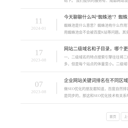
绍下。 我们提供的服务有：成都网站
提供周到的售前咨询和
今天聊聊什么叫“蜘蛛池”？蜘
11
蜘蛛池是什么意思？蜘蛛池有什么作用
2024-01
用蜘蛛池会不会被百度K站等问题。其
到你。 一、蜘蛛池是什么意
网站二级域名和子目录，哪个更
17
一、二级域名的特点搜索引擎往往将二
2023-08
多，但是每个站点的体量变小。二级域
擎来说主题更集中3，相较子目
企业网站关键词排名在不同区域
07
做SEO优化的朋友都知道，百度自然
2023-08
是同步的，那这和SEO优化技术有关
系，百度的读心算法。自然排名按照
首页
上