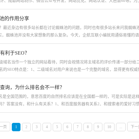
设计、成都网站制作、微信公众号开发、网站优化、网站认证、大邑县ssl等。
蛛池的作用分享
？最近身边有很多站长都在讨论蜘蛛池的问题，同时也有很多站长来问我蜘蛛
实，蜘蛛池并没有大家想象的那么复杂。今天，企航互联小编就用通俗易懂的
有利于SEO？
级域名当作一个独立的网站看待，同时会视情况将主域名的评价传递一部分给二级
名的SEO特点是：1、二级域名对用户来说也是一个完整的域名，显得更有权威
查询，为什么排名会不一样？
排名是全国范围的，意思百度的自然排名应该是在全国都一样的，可是实际是这
系吗？答案没有，和什么有关系？1、和百度服务器有关系2、和搜索者的爱好习
一页
1
2
3
4
5
6
7
8
9
10
...
下一