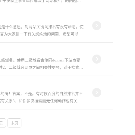
为上千多家企事业单位解决了网站和推广的问题。
池是什么意思，对网站关键词排名有没有帮助，使
语言为大家讲一下有关蜘蛛池的问题，希望可以帮
域名。使用二级域名会使同domain下站点变
性2、二级域名网页之间相关性更强，对于搜索引
样的吗！答案，不是。有时候百度的自然排名并不
惯有关系3、和你多次搜索而无任何动作也有关
页
末页