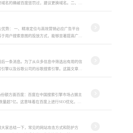
果域名的确被百度惩罚过，建议更换域名。二、网
大优势： 一、精准定位与高效营销必应广告平台
基于用户搜索意图的投放方式，能够显著提高广告
最后一条消息。为了从众多信息中筛选出有用的信
索引擎以及谷歌公司的谷歌搜索引擎。这篇文章将
市场份额方面百度：百度在中国搜索引擎市场占据主
数量超7亿。这意味着在百度上进行SEO优化，潜
跟大家总结一下，常见的网站攻击方式和防护方