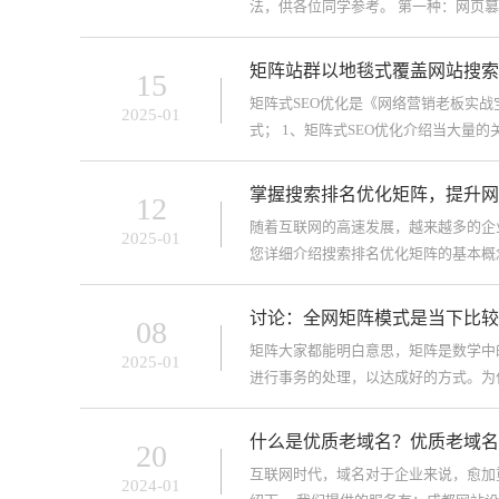
法，供各位同学参考。 第一种：网页篡
建大量目录网页，以
矩阵站群以地毯式覆盖网站搜索
15
矩阵式SEO优化是《网络营销老板实
2025-01
式； 1、矩阵式SEO优化介绍当大
么搜索引擎、不管搜索什么
掌握搜索排名优化矩阵，提升网站
12
随着互联网的高速发展，越来越多的企
2025-01
您详细介绍搜索排名优化矩阵的基本概
(SearchRankingOpti
讨论：全网矩阵模式是当下比较
08
矩阵大家都能明白意思，矩阵是数学中
2025-01
进行事务的处理，以达成好的方式。为
在朝向一种需要全面的方式，才能获取
什么是优质老域名？优质老域名
20
互联网时代，域名对于企业来说，愈加
2024-01