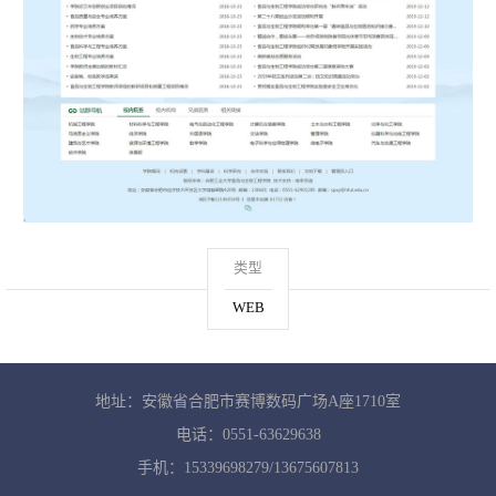
类型
WEB
地址：安徽省合肥市赛博数码广场A座1710室
电话：0551-63629638
手机：15339698279/13675607813